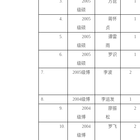
3.
2005
方昆
1
级硕
4.
2005
蒋怀
1
级硕
贞
5.
2005
谭雷
1
级硕
雨
6.
2005
罗识
1
级硕
7.
2005级博
李波
2
8.
2004级博
李运发
1
9.
2004
廖振
2
级博
松
10.
2004
罗飞
2
级博