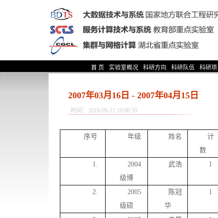
首 页
实验室概况
科研方向
科研队伍
科研项
2007年03月16日 - 2007年04月15日
时间：2019-09-12 10:00:59
序号
年级
姓名
计
数
1.
2004
武浩
1
级博
2.
2005
陈冠
1
级硕
华