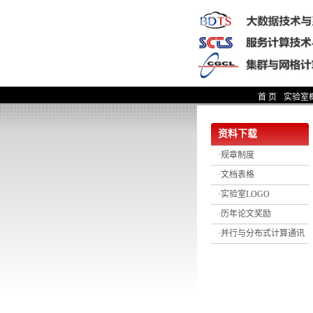
首 页
实验室
资料下载
·规章制度
·文档表格
·实验室LOGO
·历年论文奖励
·并行与分布式计算通讯