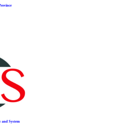
rovince
gy and System