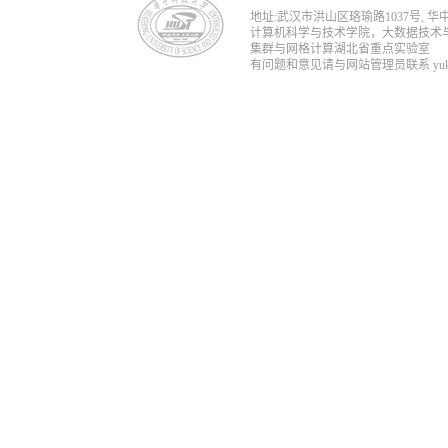
地址:武汉市洪山区珞瑜路1037号, 华中科技
计算机科学与技术学院，大数据技术
集群与网格计算湖北省重点实验室
有问题和意见请与网站管理员联系 yukun