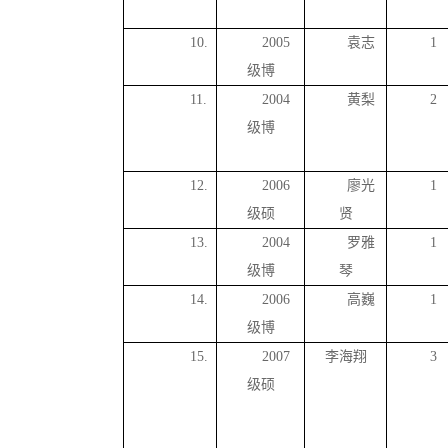
10.
2005
袁志
1
级博
11.
2004
黄梨
2
级博
12.
2006
廖光
1
级硕
贤
13.
2004
罗雅
1
级博
琴
14.
2006
高巍
1
级博
15.
2007
李海翔
3
级硕