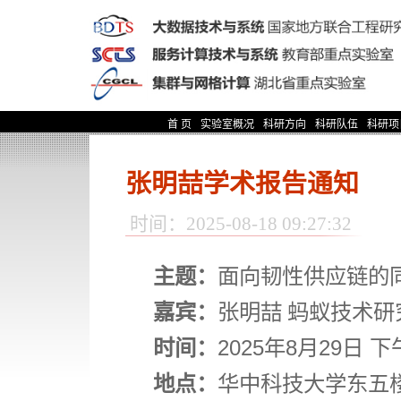
首 页
实验室概况
科研方向
科研队伍
科研项
张明喆学术报告通知
时间：2025-08-18 09:27:32
主题：
面向韧性供应链的
嘉宾：
张明喆
蚂蚁技术研
时间：
2025
年
8
月
29
日
下
地点：
华中科技大学东五