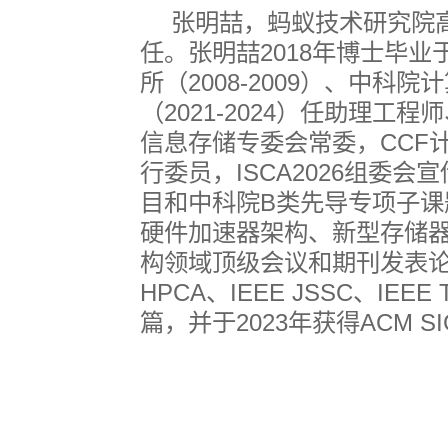
张明喆，蚂蚁技术研究院
任。张明喆
2018
年博士毕业
所（
2008-2009
）、中科院计
（
2021-2024
）任助理工程师
信息存储专委会常委，
CCF
行委员，
ISCA2026
组委会宣
目和中科院
B
类先导专项子课
硬件加速器架构、新型存储
构领域顶级会议和期刊发表
HPCA
、
IEEE JSSC
、
IEEE 
篇，并于
2023
年获得
ACM S