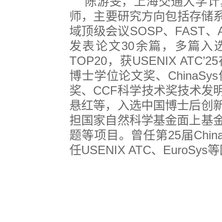
陈游旻，上海交通大学计
师，主要研究方向包括存储
域顶级会议
SOSP
、
FAST
、
发表论文
30
余篇，多篇入
TOP20
，获
USENIX ATC’25
博士学位论文奖、
ChinaSys
奖、
CCF
科学技术奖技术发
悬红等，入选中国博士后创
担国家自然科学基金面上基
题等项目。曾任第
25
届
Chin
任
USENIX ATC
、
EuroSys
等