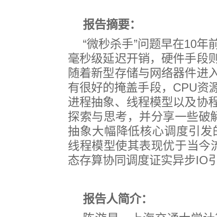
报告摘要：
“
微秒杀手
”
问题早在
10
年
毫秒级延迟开销，硬件手段
随着新型存储与网络器件进
有很好的掩盖手段，
CPU
资
进程抽象、线程模型以及协
探索与思考，并分享一些破
抽象大幅降低核心调度引发
线程模型使其表现优于当今
态存算协同调度证实异步
IO
报告人简介：