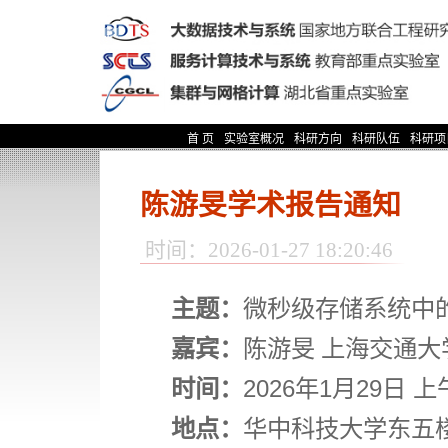
首 页
实验室概况
科研方向
科研队伍
科研项
陈游旻学术报告通知
时间：2026-01-27 18:20:46
主题：
微秒级存储系统中
嘉宾：
陈游旻
上海交通大
时间：
2026
年
1
月
29
日 上
地点：
华中科技大学东五