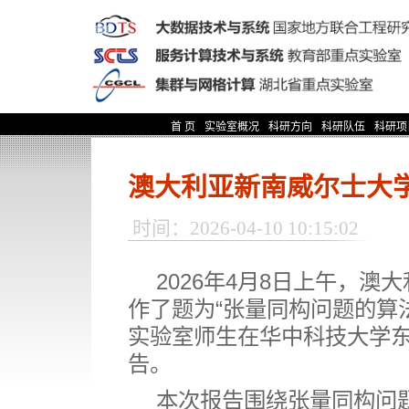
首 页
实验室概况
科研方向
科研队伍
科研项
澳大利亚新南威尔士大
时间：2026-04-10 10:15:02
2026
年
4
月
8
日上午，澳大
作了题为
“
张量同构问题的算
实验室师生在华中科技大学
告。
本次报告围绕张量同构问