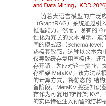
and Data Mining
，
KDD 2026
随着大语言模型的广泛
（
GraphRAG
）系统通过引
推理能力。然而，现有的
Gr
性化为冗长的文本提示，迫
同的模式级（
Schema-level
述极其敏感，这种以文本为
仅导致缓存复用率极低，还
存开销。为应对这一挑战，
存框架
MetaKV
。该方法从
的计算方式，将静态的
“
结构
备阶段，
MetaKV
挖掘知识
存作为可复用的
“
骨架
KV”
。
的实体特征注入预留的结构